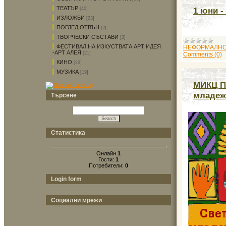
ТЕАТЪР
1 юни -
[40]
ИЗЛОЖБИ
[23]
ПОГЛЕД ОТВЪН
[2]
ТВОРЧЕСКИ СЪСТАВИ
[3]
ФЕСТИВАЛ НА ИЗКУСТВАТА АРТ ИДЕЯ
НЕФОРМАЛНО
-АРТ АЛЕЯ
[21]
Comments (0)
КИНО
[23]
МУЗИКА
[19]
МИКЦ П
младеж
Търсене
Статистика
Онлайн
1
Гости:
1
Потребители:
0
Login form
Социални мрежи