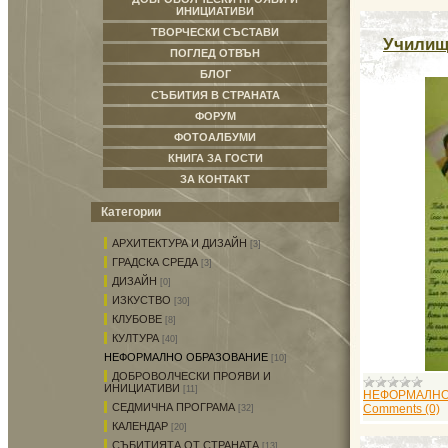
ИНИЦИАТИВИ
ТВОРЧЕСКИ СЪСТАВИ
Училищн
ПОГЛЕД ОТВЪН
БЛОГ
СЪБИТИЯ В СТРАНАТА
ФОРУМ
ФОТОАЛБУМИ
КНИГА ЗА ГОСТИ
ЗА КОНТАКТ
Категории
АРХИТЕКТУРА И ДИЗАЙН
[3]
ГРАДСКА СРЕДА
[3]
ДИЗАЙН
[0]
ИЗКУСТВО
[30]
КЛУБОВЕ
[8]
КУЛТУРА
[40]
НЕФОРМАЛНО ОБРАЗОВАНИЕ
[10]
ДОБРОВОЛЧЕСКИ ПРОЯВИ И
ИНИЦИАТИВИ
[11]
НЕФОРМАЛНО
СЕДМИЧНА ПРОГРАМА
Comments (0)
[32]
КАЛЕНДАР
[20]
СЪБИТИЯТА ОТ СТРАНАТА
[13]