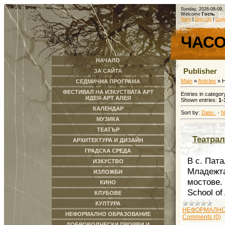
Sunday, 2026-08-09,
Welcome
Гость
Main
|
Sign Up
|
Logi
ЧАС
НАЧАЛО
Publisher
ЗА САЙТА
Main
»
Articles
» 
СЕДМИЧНА ПРОГРАМА
ФЕСТИВАЛ НА ИЗКУСТВАТА АРТ
Entries in categor
ИДЕЯ-АРТ АЛЕЯ
Shown entries
:
1-
КАЛЕНДАР
Sort by
:
Date
·
N
МУЗИКА
ТЕАТЪР
Театрал
АРХИТЕКТУРА И ДИЗАЙН
ГРАДСКА СРЕДА
В с. Пат
ИЗКУСТВО
Младежта
ИЗЛОЖБИ
мостове.
КИНО
School o
КЛУБОВЕ
КУЛТУРА
НЕФОРМАЛНО
НЕФОРМАЛНО ОБРАЗОВАНИЕ
Comments (0)
ДОБРОВОЛЧЕСКИ ПРОЯВИ И