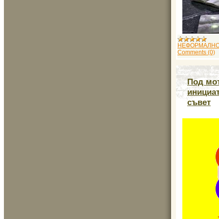
НЕФОРМАЛНО
Comments (0)
Под мот
инициат
съвет