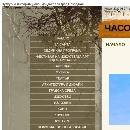
Културно-информационен дайджест за град Пазарджик
Friday, 2026-08-07, 
Welcome
Гость
Main
|
Sign Up
|
Logi
ЧАС
НАЧАЛО
НАЧАЛО
ЗА САЙТА
СЕДМИЧНА ПРОГРАМА
ФЕСТИВАЛ НА ИЗКУСТВАТА АРТ
ИДЕЯ-АРТ АЛЕЯ
КАЛЕНДАР
МУЗИКА
ТЕАТЪР
АРХИТЕКТУРА И ДИЗАЙН
ГРАДСКА СРЕДА
ИЗКУСТВО
ИЗЛОЖБИ
КИНО
КЛУБОВЕ
КУЛТУРА
НЕФОРМАЛНО ОБРАЗОВАНИЕ