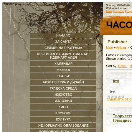
Sunday, 2026-08-09,
Welcome
Гость
Main
|
Sign Up
|
Logi
ЧАС
НАЧАЛО
Publisher
ЗА САЙТА
Main
»
Articles
» 
СЕДМИЧНА ПРОГРАМА
ФЕСТИВАЛ НА ИЗКУСТВАТА АРТ
Entries in categor
ИДЕЯ-АРТ АЛЕЯ
Shown entries
:
1-
КАЛЕНДАР
Sort by
:
Date
·
N
МУЗИКА
ТЕАТЪР
test
АРХИТЕКТУРА И ДИЗАЙН
ГРАДСКА СРЕДА
test
ИЗКУСТВО
СЪБИТИЯТА ОТ С
ИЗЛОЖБИ
КИНО
КЛУБОВЕ
Творческ
КУЛТУРА
Пловдивс
НЕФОРМАЛНО ОБРАЗОВАНИЕ
ДОБРОВОЛЧЕСКИ ПРОЯВИ И