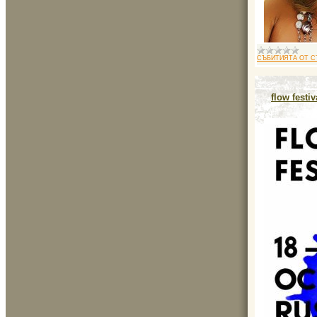
СЪБИТИЯТА ОТ С
flow festi