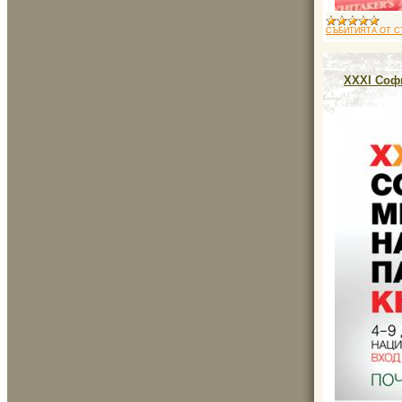
СЪБИТИЯТА ОТ С
XXXI Соф