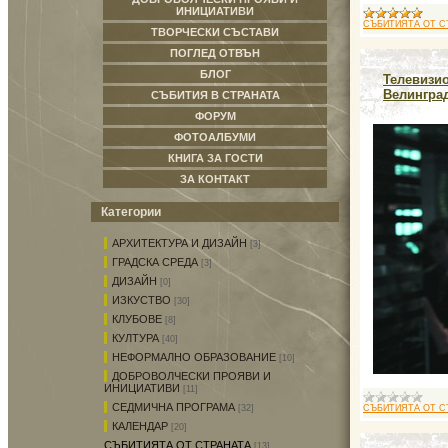
ИНИЦИАТИВИ
СЪБИТИЯТА ОТ С
ТВОРЧЕСКИ СЪСТАВИ
ПОГЛЕД ОТВЪН
БЛОГ
Телевизи
Велингра
СЪБИТИЯ В СТРАНАТА
ФОРУМ
ФОТОАЛБУМИ
КНИГА ЗА ГОСТИ
ЗА КОНТАКТ
Категории
АРХИТЕКТУРА И ДИЗАЙН
[3]
ГРАДСКА СРЕДА
[3]
ДИЗАЙН
[0]
ИЗКУСТВО
[30]
КЛУБОВЕ
[8]
КУЛТУРА
[40]
НЕФОРМАЛНО ОБРАЗОВАНИЕ
[10]
ДОБРОВОЛЧЕСКИ ПРОЯВИ И
ИНИЦИАТИВИ
[11]
СЕДМИЧНА ПРОГРАМА
СЪБИТИЯТА ОТ С
[32]
КАЛЕНДАР
[20]
СЪБИТИЯТА ОТ СТРАНАТА
[13]