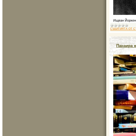
Ищван Йоркен
СЪБИТИЯТА ОТ С
Панаира н