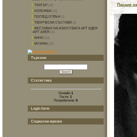
Панаир на
ТЕАТЪР
[40]
ИЗЛОЖБИ
[23]
ПОГЛЕД ОТВЪН
[2]
ТВОРЧЕСКИ СЪСТАВИ
[3]
ФЕСТИВАЛ НА ИЗКУСТВАТА АРТ ИДЕЯ
-АРТ АЛЕЯ
[21]
КИНО
[23]
МУЗИКА
[19]
Търсене
Статистика
Онлайн
1
Гости:
1
Потребители:
0
Login form
Социални мрежи