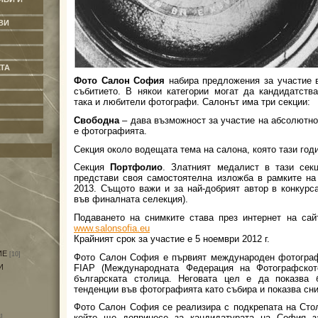
ВИ
ТА
Фото Салон София
набира предложения за участие в
събитието. В някои категории могат да кандидатств
така и любители фотографи. Салонът има три секции:
Свободна
– дава възможност за участие на абсолютно
е фотографията.
Секция около водещата тема на салона, която тази год
Секция
Портфолио
. Златният медалист в тази сек
представи своя самостоятелна изложба в рамките на
2013. Същото важи и за най-добрият автор в конкурса
във финалната селекция).
Подаването на снимките става през интернет на са
www.salonsofia.eu
Крайният срок за участие е 5 ноември 2012 г.
ИЕ
[10]
Фото Салон София е първият международен фотограф
FIAP (Международната Федерация на Фотографскот
И
българската столица. Неговата цел е да показва 
тенденции във фотографията като събира и показва сни
Фото Салон София се реализира с подкрепата на Сто
който ще допринесе за кандидатурата на София з
]