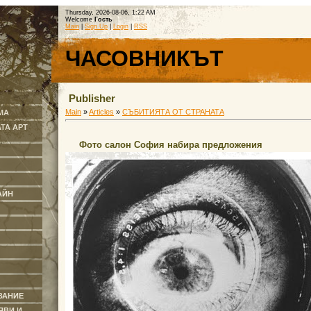
Thursday, 2026-08-06, 1:22 AM
Welcome
Гость
Main
|
Sign Up
|
Login
|
RSS
ЧАСОВНИКЪТ
Publisher
Main
»
Articles
»
СЪБИТИЯТА ОТ СТРАНАТА
МА
ТА АРТ
Фото салон София набира предложения
АЙН
ВАНИЕ
ЯВИ И