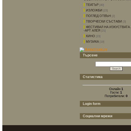
ТЕАТЪР
[40]
ИЗЛОЖБИ
[23]
ПОГЛЕД ОТВЪН
[2]
ТВОРЧЕСКИ СЪСТАВИ
[3]
ФЕСТИВАЛ НА ИЗКУСТВАТА 
-АРТ АЛЕЯ
[21]
КИНО
[23]
МУЗИКА
[19]
Търсене
Статистика
Онлайн
1
Гости:
1
Потребители:
0
Login form
Социални мрежи