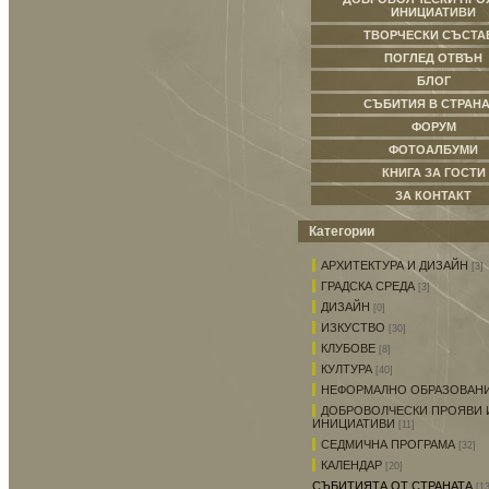
ИНИЦИАТИВИ
ТВОРЧЕСКИ СЪСТА
ПОГЛЕД ОТВЪН
БЛОГ
СЪБИТИЯ В СТРАНА
ФОРУМ
ФОТОАЛБУМИ
КНИГА ЗА ГОСТИ
ЗА КОНТАКТ
Категории
АРХИТЕКТУРА И ДИЗАЙН
[3]
ГРАДСКА СРЕДА
[3]
ДИЗАЙН
[0]
ИЗКУСТВО
[30]
КЛУБОВЕ
[8]
КУЛТУРА
[40]
НЕФОРМАЛНО ОБРАЗОВАН
ДОБРОВОЛЧЕСКИ ПРОЯВИ 
ИНИЦИАТИВИ
[11]
СЕДМИЧНА ПРОГРАМА
[32]
КАЛЕНДАР
[20]
СЪБИТИЯТА ОТ СТРАНАТА
[13