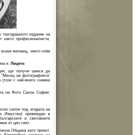
 тазгодишното издание на
ат както професионалисти,
 всеки желаещ, чието хоби
ина е:
Лицето
.
ция, ще получи шанса да
 "Месец на фотографията”
 (този с най-много снимки
йта на Фото Салон София:
ски салон под егидата на
о Изкуство) провеждан в
българските и световните
мки от цял свят.
лична Община като проект,
а Европейска столица на