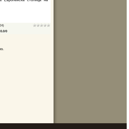
24)
:
0.0
/
0
ts.