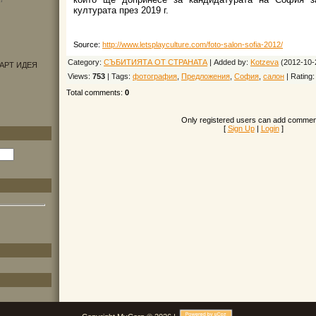
културата през 2019 г.
Source
:
http://www.letsplayculture.com/foto-salon-sofia-2012/
Category
:
СЪБИТИЯТА ОТ СТРАНАТА
|
Added by
:
Kotzeva
(2012-10-
АРТ ИДЕЯ
Views
:
753
|
Tags
:
фотография
,
Предложения
,
София
,
салон
|
Rating
Total comments
:
0
Only registered users can add commen
[
Sign Up
|
Login
]