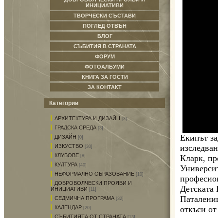
ИНИЦИАТИВИ
ТВОРЧЕСКИ СЪСТАВИ
ПОГЛЕД ОТВЪН
БЛОГ
СЪБИТИЯ В СТРАНАТА
ФОРУМ
ФОТОАЛБУМИ
КНИГА ЗА ГОСТИ
ЗА КОНТАКТ
Категории
АРХИТЕКТУРА И ДИЗАЙН
[3]
ГРАДСКА СРЕДА
[3]
Екипът за
ДИЗАЙН
[0]
изследван
ИЗКУСТВО
[30]
КЛУБОВЕ
Кларк, пр
[8]
КУЛТУРА
[40]
Универси
НЕФОРМАЛНО ОБРАЗОВАНИЕ
[10]
професион
ДОБРОВОЛЧЕСКИ ПРОЯВИ И
Детската
ИНИЦИАТИВИ
[11]
Паталениц
СЕДМИЧНА ПРОГРАМА
[32]
откъси от
КАЛЕНДАР
[20]
СЪБИТИЯТА ОТ СТРАНАТА
[13]