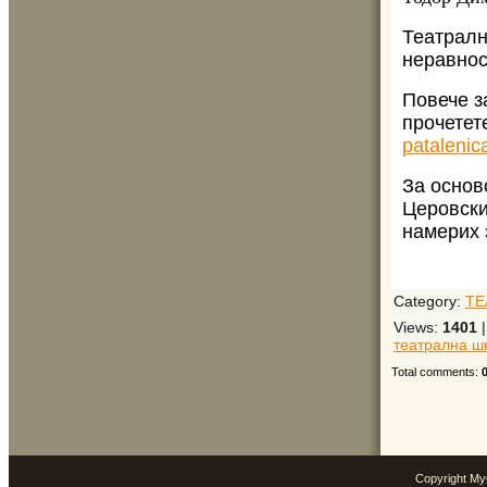
Театралн
неравнос
Повече з
прочетет
patalenic
За основ
Церовски
намерих 
Category
:
ТЕ
Views
:
1401
театрална ш
Total comments
:
Copyright M