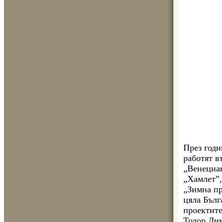
През годи
работят в
„Венециан
„Хамлет”,
„Зимна пр
цяла Бълг
проектите
Тодор Дим