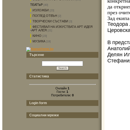
конкретна
ТЕАТЪР
[40]
да открие
ИЗЛОЖБИ
[23]
през очит
ПОГЛЕД ОТВЪН
[2]
Зад екипа
ТВОРЧЕСКИ СЪСТАВИ
[3]
Теодора 
ФЕСТИВАЛ НА ИЗКУСТВАТА АРТ ИДЕЯ
Церовск
-АРТ АЛЕЯ
[21]
КИНО
[23]
В предст
МУЗИКА
[19]
Анатолий
Делян Ил
Търсене
Стефания
Статистика
Онлайн
1
Гости:
1
Потребители:
0
Login form
Социални мрежи