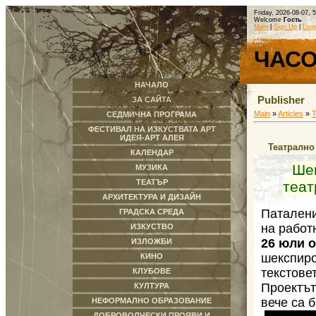
Friday, 2026-08-07, 
Welcome
Гость
Main
|
Sign Up
|
Logi
ЧАС
НАЧАЛО
Publisher
ЗА САЙТА
Main
»
Articles
»
СЕДМИЧНА ПРОГРАМА
ФЕСТИВАЛ НА ИЗКУСТВАТА АРТ
ИДЕЯ-АРТ АЛЕЯ
Театрално
КАЛЕНДАР
Шек
МУЗИКА
ТЕАТЪР
теат
АРХИТЕКТУРА И ДИЗАЙН
Патален
ГРАДСКА СРЕДА
на работ
ИЗКУСТВО
26 юли о
ИЗЛОЖБИ
шекспиро
КИНО
текстове
КЛУБОВЕ
Проектът
КУЛТУРА
вече са 
НЕФОРМАЛНО ОБРАЗОВАНИЕ
ДОБРОВОЛЧЕСКИ ПРОЯВИ И