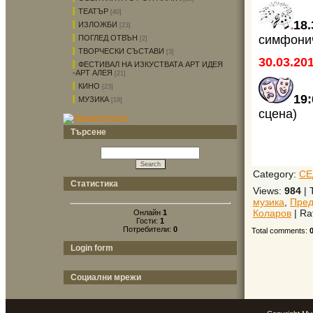
ТЕАТЪР
[40]
18
ИЗЛОЖБИ
[23]
симфонич
ПОГЛЕД ОТВЪН
[2]
ТВОРЧЕСКИ СЪСТАВИ
[3]
30.03.20
ФЕСТИВАЛ НА ИЗКУСТВАТА АРТ ИДЕЯ
-АРТ АЛЕЯ
[21]
КИНО
[23]
19
МУЗИКА
[19]
сцена)
Търсене
Category
:
СЕ
Статистика
Views
:
984
|
музика
,
Пред
Коларов
|
Ra
Онлайн
1
Гости:
1
Потребители:
0
Total comments
:
Login form
Социални мрежи