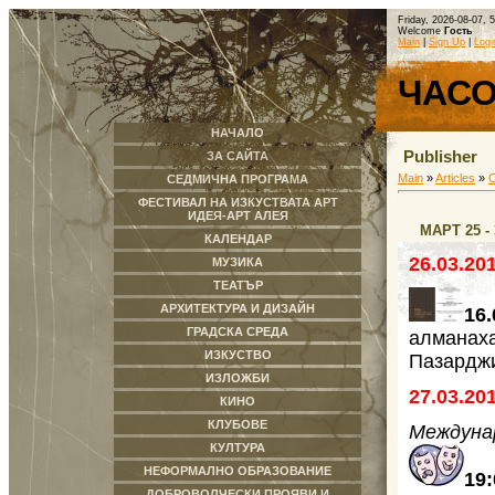
Friday, 2026-08-07, 
Welcome
Гость
Main
|
Sign Up
|
Logi
ЧАС
НАЧАЛО
Publisher
ЗА САЙТА
Main
»
Articles
»
СЕДМИЧНА ПРОГРАМА
ФЕСТИВАЛ НА ИЗКУСТВАТА АРТ
ИДЕЯ-АРТ АЛЕЯ
МАРТ 25 - 
КАЛЕНДАР
26.03.20
МУЗИКА
ТЕАТЪР
АРХИТЕКТУРА И ДИЗАЙН
16
ГРАДСКА СРЕДА
алманах
ИЗКУСТВО
Пазардж
ИЗЛОЖБИ
27.03.20
КИНО
КЛУБОВЕ
Междуна
КУЛТУРА
НЕФОРМАЛНО ОБРАЗОВАНИЕ
19
ДОБРОВОЛЧЕСКИ ПРОЯВИ И