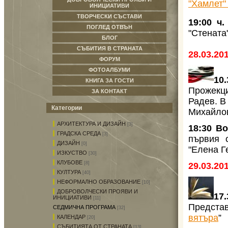
"Хамлет"
ИНИЦИАТИВИ
ТВОРЧЕСКИ СЪСТАВИ
19:00 ч
ПОГЛЕД ОТВЪН
"Стената
БЛОГ
СЪБИТИЯ В СТРАНАТА
28.03.20
ФОРУМ
ФОТОАЛБУМИ
10
КНИГА ЗА ГОСТИ
Прожекц
ЗА КОНТАКТ
Радев. В
Категории
Михайло
АРХИТЕКТУРА И ДИЗАЙН
[3]
18:30 В
ГРАДСКА СРЕДА
[3]
първия 
ДИЗАЙН
[0]
"Елена Г
ИЗКУСТВО
[30]
КЛУБОВЕ
[8]
29.03.20
КУЛТУРА
[40]
НЕФОРМАЛНО ОБРАЗОВАНИЕ
[10]
ДОБРОВОЛЧЕСКИ ПРОЯВИ И
17
ИНИЦИАТИВИ
[11]
Представ
СЕДМИЧНА ПРОГРАМА
[32]
вятъра
”
КАЛЕНДАР
[20]
СЪБИТИЯТА ОТ СТРАНАТА
[13]