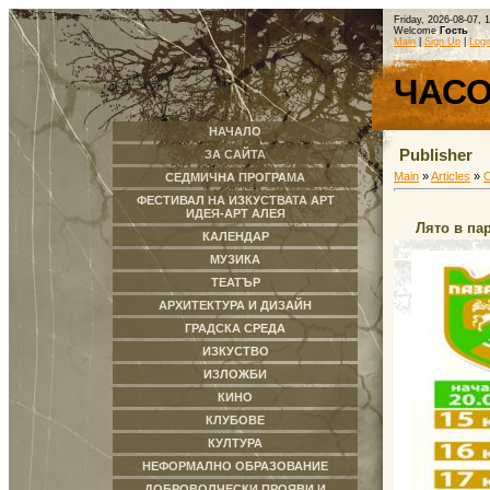
Friday, 2026-08-07, 
Welcome
Гость
Main
|
Sign Up
|
Logi
ЧАС
НАЧАЛО
Publisher
ЗА САЙТА
Main
»
Articles
»
СЕДМИЧНА ПРОГРАМА
ФЕСТИВАЛ НА ИЗКУСТВАТА АРТ
ИДЕЯ-АРТ АЛЕЯ
Лято в па
КАЛЕНДАР
МУЗИКА
ТЕАТЪР
АРХИТЕКТУРА И ДИЗАЙН
ГРАДСКА СРЕДА
ИЗКУСТВО
ИЗЛОЖБИ
КИНО
КЛУБОВЕ
КУЛТУРА
НЕФОРМАЛНО ОБРАЗОВАНИЕ
ДОБРОВОЛЧЕСКИ ПРОЯВИ И