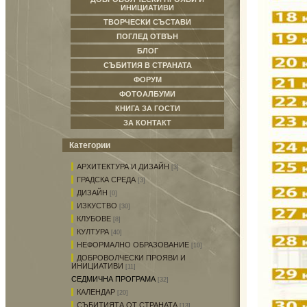
ИНИЦИАТИВИ
ТВОРЧЕСКИ СЪСТАВИ
ПОГЛЕД ОТВЪН
БЛОГ
СЪБИТИЯ В СТРАНАТА
ФОРУМ
ФОТОАЛБУМИ
КНИГА ЗА ГОСТИ
ЗА КОНТАКТ
Категории
АРХИТЕКТУРА И ДИЗАЙН
[3]
ГРАДСКА СРЕДА
[3]
ДИЗАЙН
[0]
ИЗКУСТВО
[30]
КЛУБОВЕ
[8]
КУЛТУРА
[40]
НЕФОРМАЛНО ОБРАЗОВАНИЕ
[10]
ДОБРОВОЛЧЕСКИ ПРОЯВИ И
ИНИЦИАТИВИ
[11]
СЕДМИЧНА ПРОГРАМА
[32]
КАЛЕНДАР
[20]
СЪБИТИЯТА ОТ СТРАНАТА
[13]