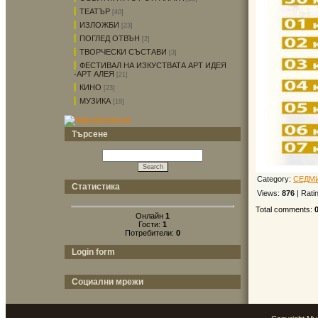
ТЕАТЪР
[40]
ИЗЛОЖБИ
[23]
ПОГЛЕД ОТВЪН
[2]
ТВОРЧЕСКИ СЪСТАВИ
[3]
ФЕСТИВАЛ НА ИЗКУСТВАТА АРТ ИДЕЯ
-АРТ АЛЕЯ
[21]
КИНО
[23]
МУЗИКА
[19]
Търсене
Category
:
СЕДМ
Статистика
Views
:
876
|
Rati
Total comments
:
Онлайн
1
Гости:
1
Потребители:
0
Login form
Социални мрежи