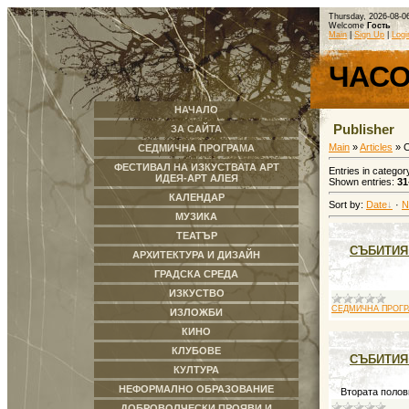
Thursday, 2026-08-0
Welcome
Гость
Main
|
Sign Up
|
Logi
ЧАС
НАЧАЛО
Publisher
ЗА САЙТА
Main
»
Articles
» 
СЕДМИЧНА ПРОГРАМА
ФЕСТИВАЛ НА ИЗКУСТВАТА АРТ
Entries in categor
ИДЕЯ-АРТ АЛЕЯ
Shown entries
:
31
КАЛЕНДАР
Sort by
:
Date
·
N
МУЗИКА
ТЕАТЪР
СЪБИТИЯ 
АРХИТЕКТУРА И ДИЗАЙН
ГРАДСКА СРЕДА
ИЗКУСТВО
СЕДМИЧНА ПРОГ
ИЗЛОЖБИ
КИНО
КЛУБОВЕ
СЪБИТИЯ
КУЛТУРА
НЕФОРМАЛНО ОБРАЗОВАНИЕ
Втората полов
ДОБРОВОЛЧЕСКИ ПРОЯВИ И