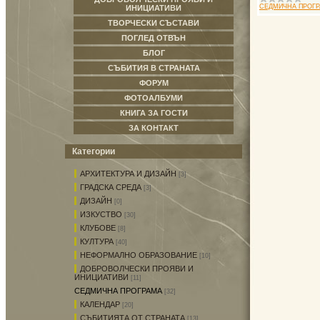
СЕДМИЧНА ПРОГ
ИНИЦИАТИВИ
ТВОРЧЕСКИ СЪСТАВИ
ПОГЛЕД ОТВЪН
БЛОГ
СЪБИТИЯ В СТРАНАТА
ФОРУМ
ФОТОАЛБУМИ
КНИГА ЗА ГОСТИ
ЗА КОНТАКТ
Категории
АРХИТЕКТУРА И ДИЗАЙН
[3]
ГРАДСКА СРЕДА
[3]
ДИЗАЙН
[0]
ИЗКУСТВО
[30]
КЛУБОВЕ
[8]
КУЛТУРА
[40]
НЕФОРМАЛНО ОБРАЗОВАНИЕ
[10]
ДОБРОВОЛЧЕСКИ ПРОЯВИ И
ИНИЦИАТИВИ
[11]
СЕДМИЧНА ПРОГРАМА
[32]
КАЛЕНДАР
[20]
СЪБИТИЯТА ОТ СТРАНАТА
[13]