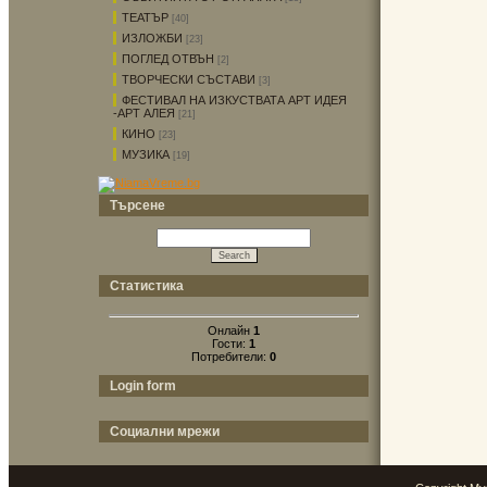
ТЕАТЪР
[40]
ИЗЛОЖБИ
[23]
ПОГЛЕД ОТВЪН
[2]
ТВОРЧЕСКИ СЪСТАВИ
[3]
ФЕСТИВАЛ НА ИЗКУСТВАТА АРТ ИДЕЯ
-АРТ АЛЕЯ
[21]
КИНО
[23]
МУЗИКА
[19]
Търсене
Статистика
Онлайн
1
Гости:
1
Потребители:
0
Login form
Социални мрежи