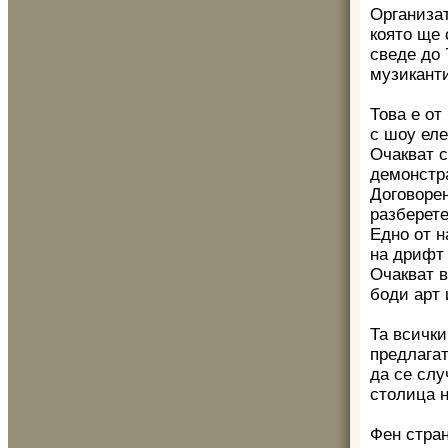
Организат
която ще 
сведе до 
музиканти
Това е от
с шоу еле
Очакват с
демонстр
Договорен
разберет
Едно от 
на дрифт 
Очакват в
боди арт 
Та всички
предлага
да се слу
столица н
Фен стран