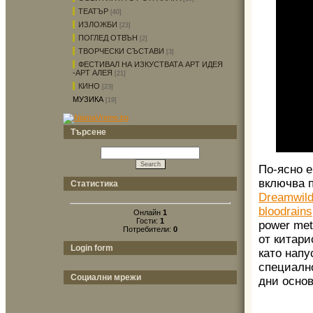
ТЕАТЪР
[40]
ИЗЛОЖБИ
[23]
ПОГЛЕД ОТВЪН
[2]
ТВОРЧЕСКИ СЪСТАВИ
[3]
ФЕСТИВАЛ НА ИЗКУСТВАТА АРТ ИДЕЯ
-АРТ АЛЕЯ
[21]
КИНО
[23]
МУЗИКА
[19]
Търсене
По-ясно е
включва п
Статистика
Dreamwil
bloodrains
Онлайн
1
Гости:
1
power met
Потребители:
0
от китари
Login form
като напу
специалн
Социални мрежи
дни основ