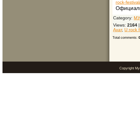
rock-festiv
Официалн
Category
:
МУ
Views
:
2164
Ахат
,
U rock f
Total comments
:
Copyright M