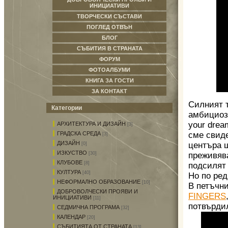
ИНИЦИАТИВИ
ТВОРЧЕСКИ СЪСТАВИ
ПОГЛЕД ОТВЪН
БЛОГ
СЪБИТИЯ В СТРАНАТА
ФОРУМ
ФОТОАЛБУМИ
КНИГА ЗА ГОСТИ
ЗА КОНТАКТ
Силният т
Категории
амбициоз
your drea
АРХИТЕКТУРА И ДИЗАЙН
[3]
сме свиде
ГРАДСКА СРЕДА
[3]
ДИЗАЙН
центъра 
[0]
ИЗКУСТВО
преживяв
[30]
КЛУБОВЕ
[8]
подсилят
КУЛТУРА
[40]
Но по ред
НЕФОРМАЛНО ОБРАЗОВАНИЕ
[10]
В петъчн
ДОБРОВОЛЧЕСКИ ПРОЯВИ И
FINGERS
ИНИЦИАТИВИ
[11]
потвърдил
СЕДМИЧНА ПРОГРАМА
[32]
КАЛЕНДАР
[20]
СЪБИТИЯТА ОТ СТРАНАТА
[13]