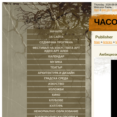
Thursday, 2026-08-0
Welcome
Гость
Main
|
Sign Up
|
Logi
ЧАС
НАЧАЛО
Publisher
ЗА САЙТА
Main
»
Articles
»
СЕДМИЧНА ПРОГРАМА
ФЕСТИВАЛ НА ИЗКУСТВАТА АРТ
ИДЕЯ-АРТ АЛЕЯ
Амбициозе
КАЛЕНДАР
МУЗИКА
ТЕАТЪР
АРХИТЕКТУРА И ДИЗАЙН
ГРАДСКА СРЕДА
ИЗКУСТВО
ИЗЛОЖБИ
КИНО
КЛУБОВЕ
КУЛТУРА
НЕФОРМАЛНО ОБРАЗОВАНИЕ
ДОБРОВОЛЧЕСКИ ПРОЯВИ И