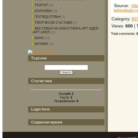
ТЕАТЪР
Source
:
htt
[40]
tehnologii-i
ИЗЛОЖБИ
[23]
ПОГЛЕД ОТВЪН
[2]
Category
:
КУ
ТВОРЧЕСКИ СЪСТАВИ
[3]
Views
:
600
|
ФЕСТИВАЛ НА ИЗКУСТВАТА АРТ ИДЕЯ
-АРТ АЛЕЯ
[21]
Total comments
:
КИНО
[23]
МУЗИКА
[19]
Търсене
Статистика
Онлайн
1
Гости:
1
Потребители:
0
Login form
Социални мрежи