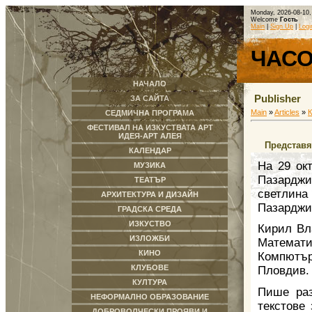
Monday, 2026-08-10,
Welcome
Гость
Main
|
Sign Up
|
Logi
ЧАС
НАЧАЛО
Publisher
ЗА САЙТА
Main
»
Articles
»
СЕДМИЧНА ПРОГРАМА
ФЕСТИВАЛ НА ИЗКУСТВАТА АРТ
ИДЕЯ-АРТ АЛЕЯ
Представя
КАЛЕНДАР
На 29 ок
МУЗИКА
Пазарджи
ТЕАТЪР
светлина
АРХИТЕКТУРА И ДИЗАЙН
Пазарджи
ГРАДСКА СРЕДА
ИЗКУСТВО
Кирил Вл
ИЗЛОЖБИ
Математи
КИНО
Компютъ
КЛУБОВЕ
Пловдив.
КУЛТУРА
Пише раз
НЕФОРМАЛНО ОБРАЗОВАНИЕ
текстове
ДОБРОВОЛЧЕСКИ ПРОЯВИ И