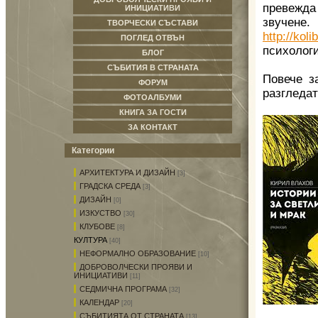
превежд
ИНИЦИАТИВИ
звучене
ТВОРЧЕСКИ СЪСТАВИ
http://kol
ПОГЛЕД ОТВЪН
психолог
БЛОГ
СЪБИТИЯ В СТРАНАТА
Повече з
ФОРУМ
разгледат
ФОТОАЛБУМИ
КНИГА ЗА ГОСТИ
ЗА КОНТАКТ
Категории
АРХИТЕКТУРА И ДИЗАЙН
[3]
ГРАДСКА СРЕДА
[3]
ДИЗАЙН
[0]
ИЗКУСТВО
[30]
КЛУБОВЕ
[8]
КУЛТУРА
[40]
НЕФОРМАЛНО ОБРАЗОВАНИЕ
[10]
ДОБРОВОЛЧЕСКИ ПРОЯВИ И
ИНИЦИАТИВИ
[11]
СЕДМИЧНА ПРОГРАМА
[32]
КАЛЕНДАР
[20]
СЪБИТИЯТА ОТ СТРАНАТА
[13]