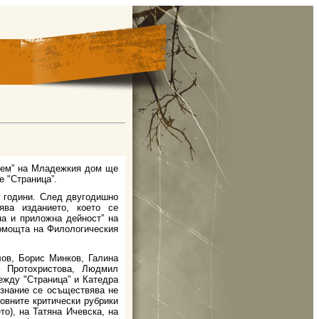
трем” на Младежкия дом ще
е "Страница”.
2 години. След двугодишно
ява изданието, което се
а и приложна дейност” на
омощта на Филологическия
лов, Борис Минков, Галина
о Протохристова, Людмил
ежду "Страница” и Катедра
ознание се осъществява не
овните критически рубрики
о), на Татяна Ичевска, на