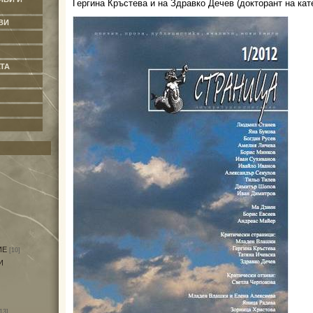
Гергина Кръстева и на Здравко Дечев (докторант на кат
ВИ
ТА
ИЕ
[10]
И
13]