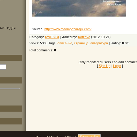
АРТ ИДЕЯ
Source
:
http://www.mdompazardjik.com/
Category
:
КУЛТУРА
|
Added by
:
Kotzeva
(2012-10-21)
Views
:
530
|
Tags
:
списание
,
страница
,
литература
|
Rating
:
0.0
/
0
Total comments
:
0
Only registered users can add commen
[
Sign Up
|
Login
]