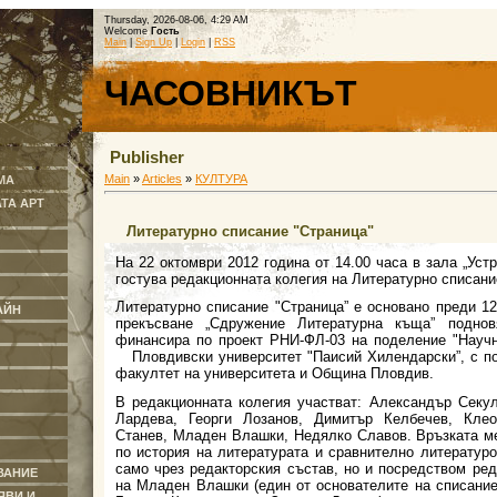
Thursday, 2026-08-06, 4:29 AM
Welcome
Гость
Main
|
Sign Up
|
Login
|
RSS
ЧАСОВНИКЪТ
Publisher
Main
»
Articles
»
КУЛТУРА
МА
ТА АРТ
Литературно списание "Страница"
На 22 октомври 2012 година от 14.00 часа в зала „Ус
гостува редакционната колегия на
Литературно списани
Литературно списание "Страница” е основано преди 1
АЙН
прекъсване „Сдружение Литературна къща” поднов
финансира по проект РНИ-ФЛ-03 на поделение "Научн
Пловдивски университет "Паисий Хилендарски”, с п
факултет на университета и Община Пловдив.
В редакционната колегия участват: Александър Секу
Лардева, Георги Лозанов, Димитър Келбечев, Кле
Станев, Младен Влашки, Недялко Славов. Връзката м
по история на литературата и сравнително литератур
само чрез редакторския състав, но и посредством ред
ВАНИЕ
на Младен Влашки (един от основателите на списаниет
ЯВИ И