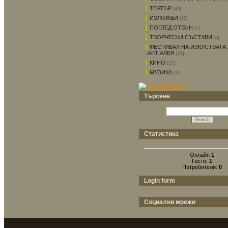
ТЕАТЪР
[40]
ИЗЛОЖБИ
[23]
ПОГЛЕД ОТВЪН
[2]
ТВОРЧЕСКИ СЪСТАВИ
[3]
ФЕСТИВАЛ НА ИЗКУСТВАТА 
-АРТ АЛЕЯ
[21]
КИНО
[23]
МУЗИКА
[19]
Търсене
Статистика
Онлайн
1
Гости:
1
Потребители:
0
Login form
Социални мрежи