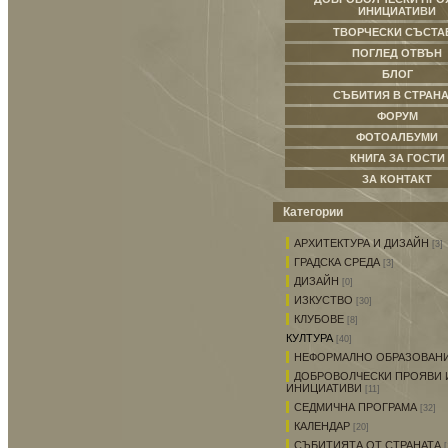
ИНИЦИАТИВИ
ТВОРЧЕСКИ СЪСТА
ПОГЛЕД ОТВЪН
БЛОГ
СЪБИТИЯ В СТРАНА
ФОРУМ
ФОТОАЛБУМИ
КНИГА ЗА ГОСТИ
ЗА КОНТАКТ
Категории
АРХИТЕКТУРА И ДИЗАЙН
[3]
ГРАДСКА СРЕДА
[3]
ДИЗАЙН
[0]
ИЗКУСТВО
[30]
КЛУБОВЕ
[8]
КУЛТУРА
[40]
НЕФОРМАЛНО ОБРАЗОВАН
ДОБРОВОЛЧЕСКИ ПРОЯВИ 
ИНИЦИАТИВИ
[11]
СЕДМИЧНА ПРОГРАМА
[32]
КАЛЕНДАР
[20]
СЪБИТИЯТА ОТ СТРАНАТА
[