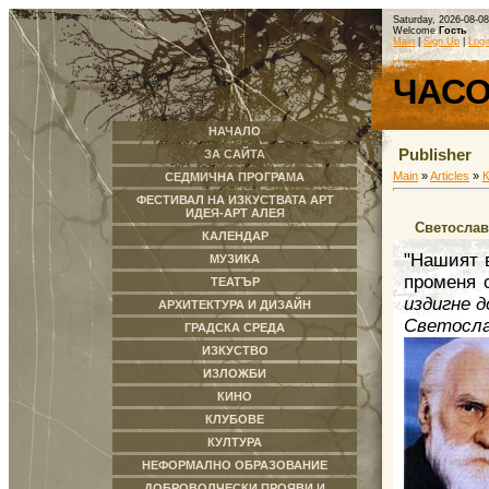
Saturday, 2026-08-0
Welcome
Гость
Main
|
Sign Up
|
Logi
ЧАС
НАЧАЛО
Publisher
ЗА САЙТА
Main
»
Articles
»
СЕДМИЧНА ПРОГРАМА
ФЕСТИВАЛ НА ИЗКУСТВАТА АРТ
ИДЕЯ-АРТ АЛЕЯ
Светослав 
КАЛЕНДАР
"Нашият 
МУЗИКА
променя 
ТЕАТЪР
издигне д
АРХИТЕКТУРА И ДИЗАЙН
Светосла
ГРАДСКА СРЕДА
ИЗКУСТВО
ИЗЛОЖБИ
КИНО
КЛУБОВЕ
КУЛТУРА
НЕФОРМАЛНО ОБРАЗОВАНИЕ
ДОБРОВОЛЧЕСКИ ПРОЯВИ И