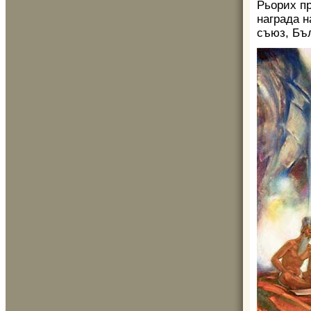
Рьорих пр
награда н
съюз, Бъл