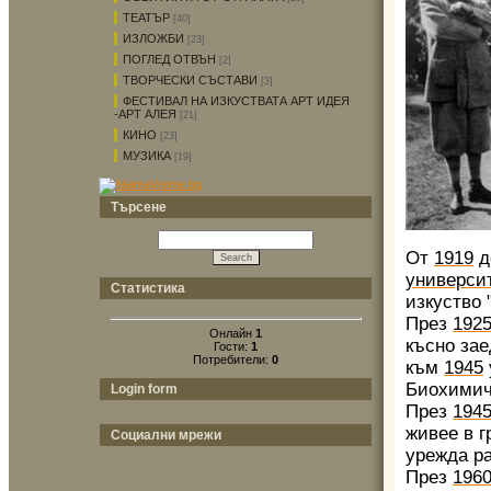
ТЕАТЪР
[40]
ИЗЛОЖБИ
[23]
ПОГЛЕД ОТВЪН
[2]
ТВОРЧЕСКИ СЪСТАВИ
[3]
ФЕСТИВАЛ НА ИЗКУСТВАТА АРТ ИДЕЯ
-АРТ АЛЕЯ
[21]
КИНО
[23]
МУЗИКА
[19]
Търсене
От
1919
д
универси
Статистика
изкуство 
През
192
Онлайн
1
късно зае
Гости:
1
Потребители:
0
към
1945
Биохимич
Login form
През
194
живее в 
Социални мрежи
урежда р
През
196