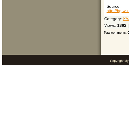
Source
:
http://b
Category
:
КА
Views
:
1362
Total comments
:
Copyright M