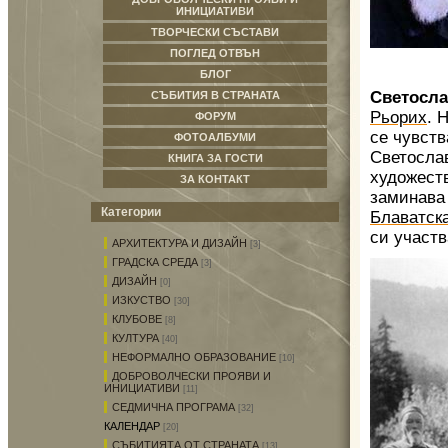
ИНИЦИАТИВИ
ТВОРЧЕСКИ СЪСТАВИ
ПОГЛЕД ОТВЪН
БЛОГ
Светосла
СЪБИТИЯ В СТРАНАТА
Рьорих
. 
ФОРУМ
се чувств
ФОТОАЛБУМИ
Светосла
КНИГА ЗА ГОСТИ
художест
ЗА КОНТАКТ
заминава
Категории
Блаватск
си участв
АРХИТЕКТУРА И ДИЗАЙН
[3]
ГРАДСКА СРЕДА
[3]
ДИЗАЙН
[0]
ИЗКУСТВО
[30]
КЛУБОВЕ
[8]
КУЛТУРА
[40]
НЕФОРМАЛНО ОБРАЗОВАНИЕ
[10]
ДОБРОВОЛЧЕСКИ ПРОЯВИ И
ИНИЦИАТИВИ
[11]
СЕДМИЧНА ПРОГРАМА
[32]
КАЛЕНДАР
[20]
СЪБИТИЯТА ОТ СТРАНАТА
[13]