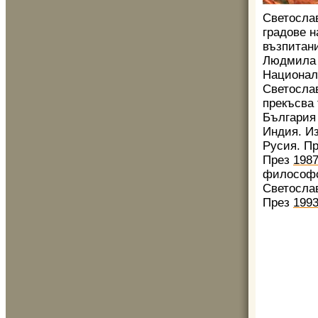
Светослав
градове н
възпитани
Людмила Ж
Национал
Светосла
прекъсва 
България 
Индия. Из
Русия. Пр
През
198
философс
Светослав
През
199