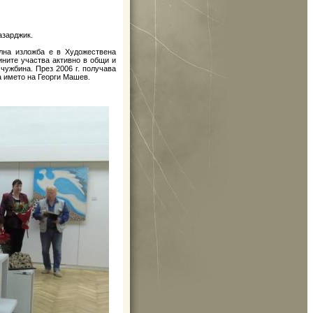
азарджик.
елна изложба е в Художествена
ините участва активно в общи и
чужбина. През 2006 г. получава
 името на Георги Машев.