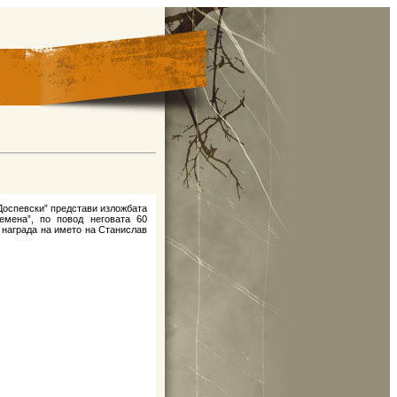
Доспевски” представи изложбата
мена”, по повод неговата 60
 награда на името на Станислав