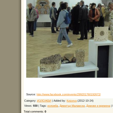
Source
:
http://www.facebook.com/events/299201760192672/
Category
:
ИЗЛОЖБИ
|
Added by
:
Kotzeva
(2012-10-24)
Views
:
930
|
Tags
:
изложба
,
Димитър Маламски
,
Домове и времена
|
Total comments
:
0