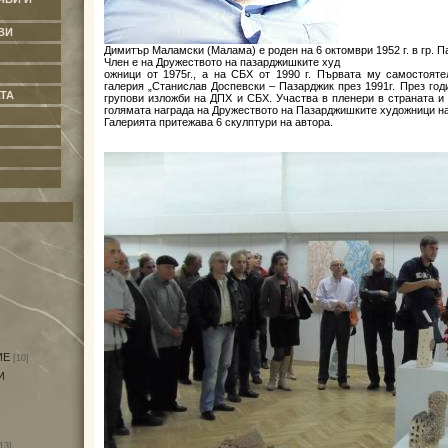
ВИ
Димитър Маламски (Малама) е роден на 6 октомври 1952 г. в гр. П
Член е на Дружеството на пазарджишките худ
ожници от 1975г., а на СБХ от 1990 г. Първата му самостоят
галерия „Станислав Доспевски – Пазарджик през 1991г. През год
ТА
групови изложби на ДПХ и СБХ. Участва в пленери в страната и 
голямата награда на Дружеството на Пазарджишките художници на
Галерията притежава 6 скулптури на автора.
ИЕ
[10]
И
13]