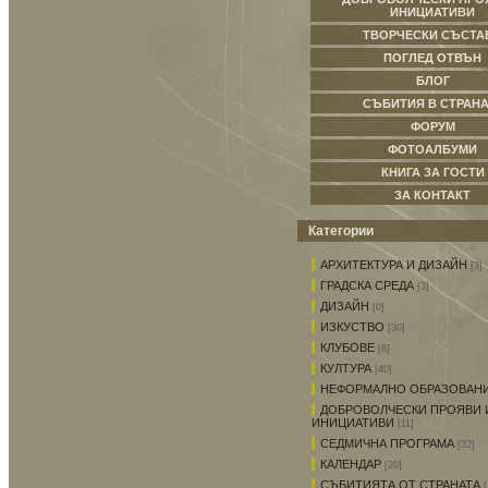
ИНИЦИАТИВИ
ТВОРЧЕСКИ СЪСТА
ПОГЛЕД ОТВЪН
БЛОГ
СЪБИТИЯ В СТРАНА
ФОРУМ
ФОТОАЛБУМИ
КНИГА ЗА ГОСТИ
ЗА КОНТАКТ
Категории
АРХИТЕКТУРА И ДИЗАЙН
[3]
ГРАДСКА СРЕДА
[3]
ДИЗАЙН
[0]
ИЗКУСТВО
[30]
КЛУБОВЕ
[8]
КУЛТУРА
[40]
НЕФОРМАЛНО ОБРАЗОВАН
ДОБРОВОЛЧЕСКИ ПРОЯВИ 
ИНИЦИАТИВИ
[11]
СЕДМИЧНА ПРОГРАМА
[32]
КАЛЕНДАР
[20]
СЪБИТИЯТА ОТ СТРАНАТА
[