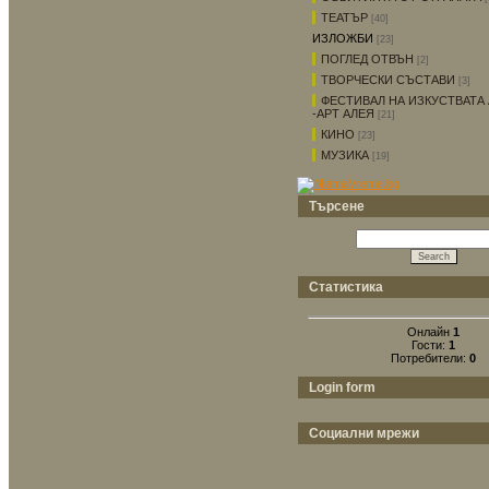
ТЕАТЪР
[40]
ИЗЛОЖБИ
[23]
ПОГЛЕД ОТВЪН
[2]
ТВОРЧЕСКИ СЪСТАВИ
[3]
ФЕСТИВАЛ НА ИЗКУСТВАТА 
-АРТ АЛЕЯ
[21]
КИНО
[23]
МУЗИКА
[19]
Търсене
Статистика
Онлайн
1
Гости:
1
Потребители:
0
Login form
Социални мрежи