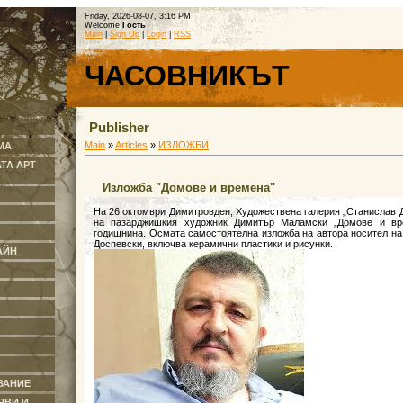
Friday, 2026-08-07, 3:16 PM
Welcome
Гость
Main
|
Sign Up
|
Login
|
RSS
ЧАСОВНИКЪТ
Publisher
Main
»
Articles
»
ИЗЛОЖБИ
МА
ТА АРТ
Изложба "Домове и времена"
На 26 октомври Димитровден, Художествена галерия „Станислав 
на пазарджишкия художник Димитър Маламски „Домове и вре
годишнина. Осмата самостоятелна изложба на автора носител на
Доспевски, включва керамични пластики и рисунки.
АЙН
ВАНИЕ
ЯВИ И