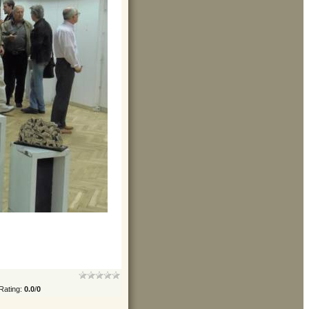
Rating
:
0.0
/
0