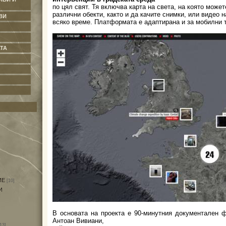
по цял свят. Тя включва карта на света, на която може
различни обекти, както и да качите снимки, или видео н
ВИ
всяко време. Платформата е адаптирана и за мобилни 
ТА
ИЕ
[10]
И
В основата на проекта е 90-минутния документален
Антоан Вивиани,
13]