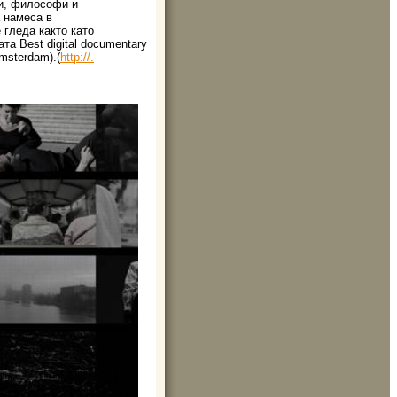
ти, философи и
а намеса в
 гледа както като
та Best digital documentary
Amsterdam).
(
http://.