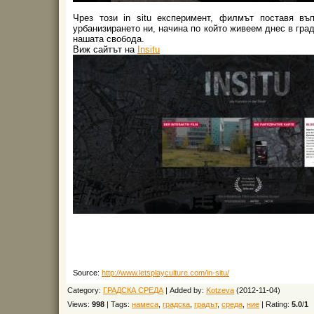
Чрез този in situ експеримент, филмът поставя въ
урбанизирането ни, начина по който живеем днес в град
нашата свобода.
Виж сайтът на
Insitu
Source
:
http://www.letsplayculture.com/in-situ/
Category
:
ГРАДСКА СРЕДА
|
Added by
:
Kotzeva
(2012-11-04)
Views
:
998
|
Tags
:
намеса
,
градска
,
градът
,
среда
,
ние
|
Rating
:
5.0
/
1