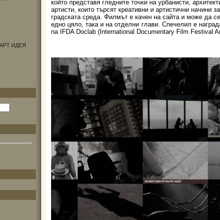
който представя гледните точки на урбанисти, архитек
артисти, които търсят креативни и артистични начини з
градската среда. Филмът е качен на сайта и може да се
едно цяло, така и на отделни глави. Спечелил е награда
na IFDA Doclab (International Documentary Film Festival 
АРТ ИДЕЯ