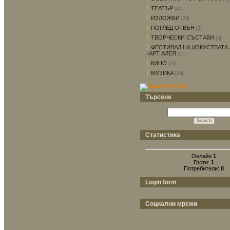
ТЕАТЪР
[40]
ИЗЛОЖБИ
[23]
ПОГЛЕД ОТВЪН
[2]
ТВОРЧЕСКИ СЪСТАВИ
[3]
ФЕСТИВАЛ НА ИЗКУСТВАТА 
-АРТ АЛЕЯ
[21]
КИНО
[23]
МУЗИКА
[19]
Търсене
Статистика
Онлайн
1
Гости:
1
Потребители:
0
Login form
Социални мрежи