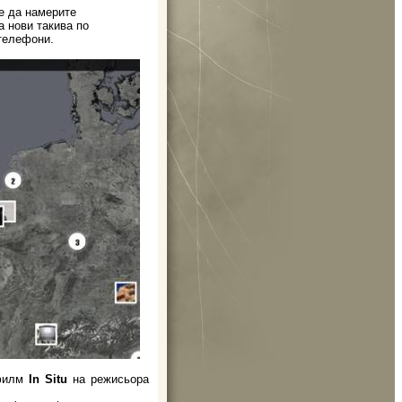
те да намерите
а нови такива по
телефони.
 филм
In Situ
на режисьора