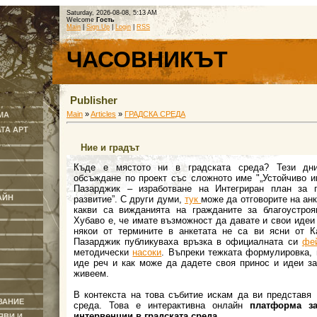
Saturday, 2026-08-08, 5:13 AM
Welcome
Гость
Main
|
Sign Up
|
Login
|
RSS
ЧАСОВНИКЪТ
Publisher
Main
»
Articles
»
ГРАДСКА СРЕДА
МА
ТА АРТ
Ние и градът
Къде е мястото ни в градската среда? Тези дни
обсъждане по проект със сложното име "
„Устойчиво и
Пазарджик – изработване на Интегриран план за г
АЙН
развитие”. С други думи,
тук
може да отговорите на анк
какви са вижданията на гражданите за благоустроя
Хубаво е, че имате възможност да давате и свои идеи
някои от термините в анкетата не са ви ясни от К
Пазарджик публикуваха връзка в официалната си
фе
методически
насоки
. Въпреки тежката формулировка, 
иде реч и как може да дадете своя принос и идеи за
живеем.
В контекста на това събитие искам да ви представя I
ВАНИЕ
среда. Това
е интерактивна онлайн
платформа за
интервенции в градската среда
ЯВИ И