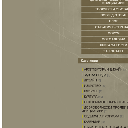
ИНИЦИАТИВИ
ТВОРЧЕСКИ СЪСТА
ПОГЛЕД ОТВЪН
БЛОГ
СЪБИТИЯ В СТРАНА
ФОРУМ
ФОТОАЛБУМИ
КНИГА ЗА ГОСТИ
ЗА КОНТАКТ
Категории
АРХИТЕКТУРА И ДИЗАЙН
[3]
ГРАДСКА СРЕДА
[3]
ДИЗАЙН
[0]
ИЗКУСТВО
[30]
КЛУБОВЕ
[8]
КУЛТУРА
[40]
НЕФОРМАЛНО ОБРАЗОВАН
ДОБРОВОЛЧЕСКИ ПРОЯВИ 
ИНИЦИАТИВИ
[11]
СЕДМИЧНА ПРОГРАМА
[32]
КАЛЕНДАР
[20]
СЪБИТИЯТА ОТ СТРАНАТА
[