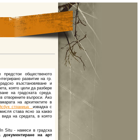
 предстои общественото
нтегрирано развитие на гр.
радско възстановяване и
ета, която цели да разбере
ване на градската среда.
 в отворените въпроси. Ако
амарата на архитектите в
йсбук страница
извадка с
мисля става ясно за какво
 вида на средата, в която
n Situ - намеси в градска
 документиране на арт