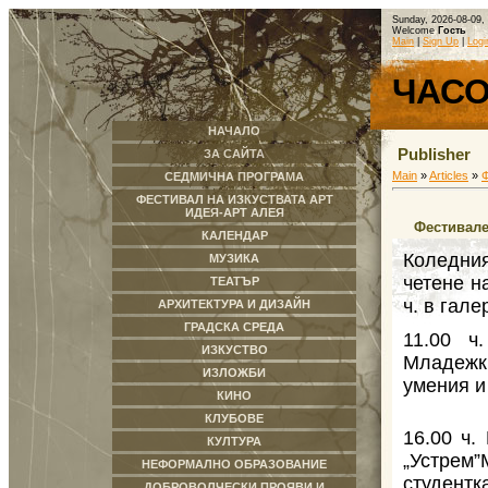
Sunday, 2026-08-09,
Welcome
Гость
Main
|
Sign Up
|
Logi
ЧАС
НАЧАЛО
Publisher
ЗА САЙТА
Main
»
Articles
»
СЕДМИЧНА ПРОГРАМА
ФЕСТИВАЛ НА ИЗКУСТВАТА АРТ
ИДЕЯ-АРТ АЛЕЯ
Фестивале
КАЛЕНДАР
Коледни
МУЗИКА
четене н
ТЕАТЪР
ч. в гале
АРХИТЕКТУРА И ДИЗАЙН
ГРАДСКА СРЕДА
11.00 
ИЗКУСТВО
Младеж
ИЗЛОЖБИ
умения и
КИНО
КЛУБОВЕ
16.00 ч.
КУЛТУРА
„Устре
НЕФОРМАЛНО ОБРАЗОВАНИЕ
студентк
ДОБРОВОЛЧЕСКИ ПРОЯВИ И