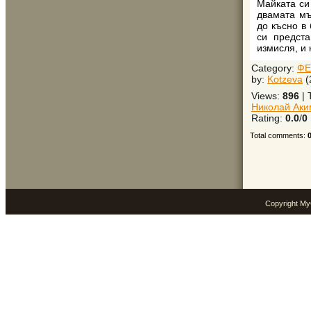
Майката си
двамата мъ
до късно в
си предста
измисля, и 
Category
:
ФЕ
by
:
Kotzeva
(
Views
:
896
|
Николай Аки
Rating
:
0.0
/
0
Total comments
:
Copyright M