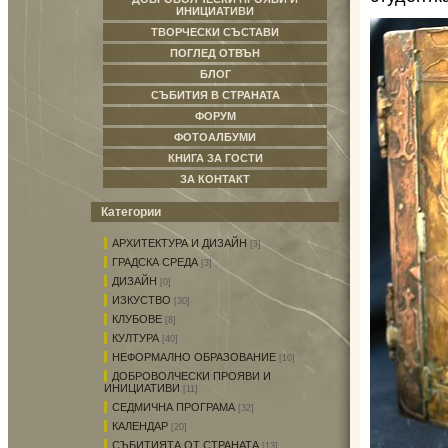
ИНИЦИАТИВИ
ТВОРЧЕСКИ СЪСТАВИ
ПОГЛЕД ОТВЪН
БЛОГ
СЪБИТИЯ В СТРАНАТА
ФОРУМ
ФОТОАЛБУМИ
КНИГА ЗА ГОСТИ
ЗА КОНТАКТ
Категории
АРХИТЕКТУРА И ДИЗАЙН
[3]
ГРАДСКА СРЕДА
[3]
ДИЗАЙН
[0]
ИЗКУСТВО
[30]
КЛУБОВЕ
[8]
КУЛТУРА
[40]
НЕФОРМАЛНО ОБРАЗОВАНИЕ
[10]
ДОБРОВОЛЧЕСКИ ПРОЯВИ И
ИНИЦИАТИВИ
[11]
СЕДМИЧНА ПРОГРАМА
[32]
КАЛЕНДАР
[20]
СЪБИТИЯТА ОТ СТРАНАТА
[13]