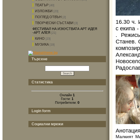
ТЕАТЪР
[40]
ИЗЛОЖБИ
[23]
ПОГЛЕД ОТВЪН
[2]
16.30 ч.
ТВОРЧЕСКИ СЪСТАВИ
[3]
с екипа 
ФЕСТИВАЛ НА ИЗКУСТВАТА АРТ ИДЕЯ
-АРТ АЛЕЯ
[21]
. Режис
КИНО
[23]
Станев. 
МУЗИКА
[19]
композир
Алексан
Търсене
Новосе
Радослав
Статистика
Онлайн
1
Гости:
1
Потребители:
0
Login form
Социални мрежи
Анотация
Малкият М